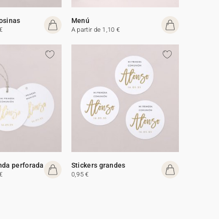
osinas
Menú
€
A partir de 1,10 €
nda perforada
Stickers grandes
€
0,95 €