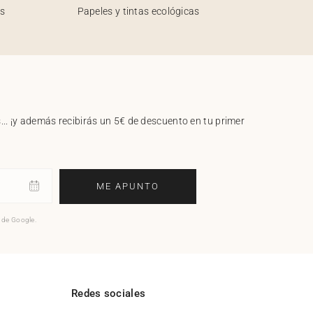
os
Papeles y tintas ecológicas
.. ¡y además recibirás un 5€ de descuento en tu primer
ME APUNTO
o de Google.
l
Redes sociales