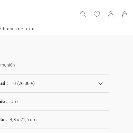
Albumes de fotos
omunión
ad :
10
(26,30 €)
do :
Oro
to :
4,8 x 21,6 cm