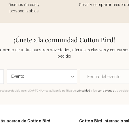
Diseños únicos y
Crear y compartir recuerd
personalizables
¡Únete a la comunidad Cotton Bird!
nzamiento de todas nuestras novedades, ofertas exclusivas y concursos.
pedido!
Fecha del evento
 está protegido por reCAPTCHA y se aplican la política de
privacidad
y las
condiciones
de servici
ás acerca de Cotton Bird
Cotton Bird internaciona