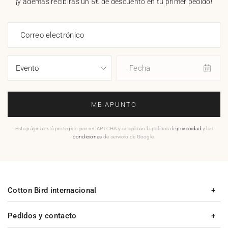
¡y además recibirás un 5€ de descuento en tu primer pedido!
Correo electrónico
Fecha
ME APUNTO
Esta página está protegido por reCAPTCHA y se aplican la política de
privacidad
y las
condiciones
de servicio de Google.
Cotton Bird internacional
Pedidos y contacto