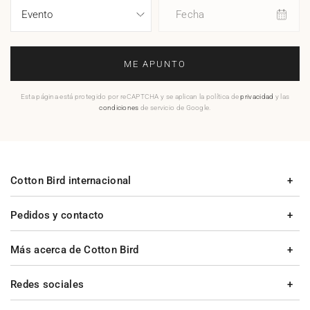
Fecha
ME APUNTO
Esta página está protegido por reCAPTCHA y se aplican la política de
privacidad
y las
condiciones
de servicio de Google.
Cotton Bird internacional
Pedidos y contacto
Más acerca de Cotton Bird
Redes sociales