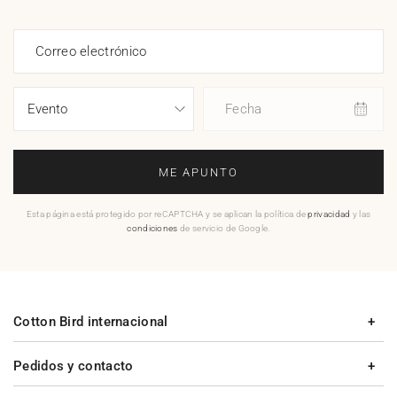
Correo electrónico
Fecha
ME APUNTO
Esta página está protegido por reCAPTCHA y se aplican la política de
privacidad
y las
condiciones
de servicio de Google.
Cotton Bird internacional
Pedidos y contacto