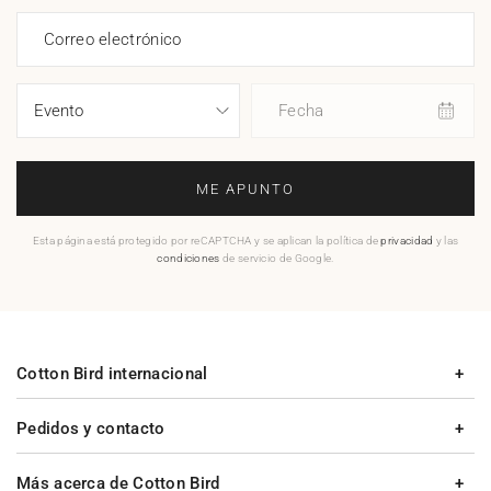
Correo electrónico
Fecha
ME APUNTO
Esta página está protegido por reCAPTCHA y se aplican la política de
privacidad
y las
condiciones
de servicio de Google.
Cotton Bird internacional
Pedidos y contacto
Más acerca de Cotton Bird