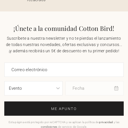
¡Únete a la comunidad Cotton Bird!
Suscríbete a nuestra newsletter y no te pierdas el lanzamiento
de todas nuestras novedades, ofertas exclusivas y concursos...
¡y además recibirás un 5€ de descuento en tu primer pedido!
Correo electrónico
Fecha
ME APUNTO
Esta página está protegido por reCAPTCHA y se aplican la política de
privacidad
y las
condiciones
de servicio de Google.