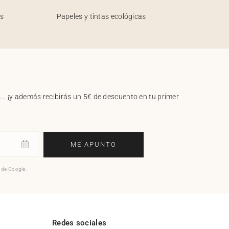
os
Papeles y tintas ecológicas
.. ¡y además recibirás un 5€ de descuento en tu primer
ME APUNTO
o de Google.
l
Redes sociales