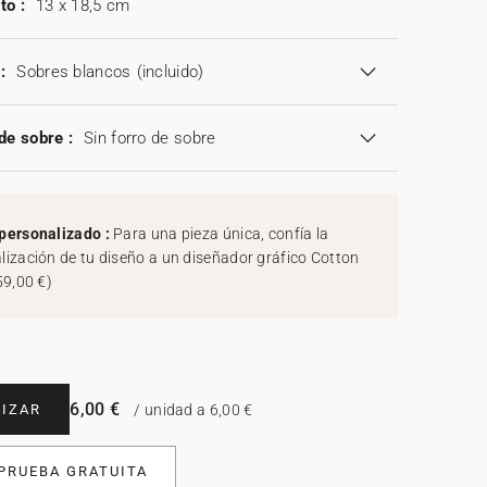
to :
13 x 18,5 cm
:
Sobres blancos
(incluido)
de sobre :
Sin forro de sobre
personalizado :
Para una pieza única, confía la
lización de tu diseño a un diseñador gráfico Cotton
59,00 €
)
6,00 €
IZAR
/ unidad a 6,00 €
 PRUEBA GRATUITA