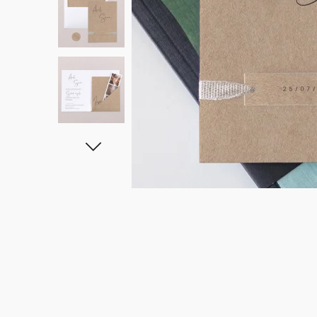
Carteles de boda
Detalles para invitados
Etiquetas para detalles
Velas
Caja sorpresa
Mantel individual de papel
Etiquetas para regalos
Día de la madre
Invitación aniversario de boda
Invitación de cumpleaños
Cartel bienvenida
Decoración de cumpleaños
Ramo de flores secas
Stickers
Stickers
Regalos invitados cumpleaños
Etiquetas regalos de Navidad
Calendarios
Álbum de fotos bebé
Cuadernos de notas
Guirlanda de boda
Sticker
Álbum de fotos boda
Etiquetas para detalles
Etiquetas para detalles
Servilleteros
Stickers para regalos
Día del padre
Sobres y forros de sobre
Felicitaciones de Navidad
Guirnalda
Decoración casa
Stickers
Jabones artesanales
Jabones artesanales
Regalos de Navidad
Stickers
Foto
Cámaras desechables
Sticker cámaras desechables
Colaboraciones
Caja para galletas
Polaroids
Accesorios
Libro de firmas boda
Accesorios
Botellitas
Botellitas
Botellitas
Jabones artesanales
Cuadernos de notas
Caja sorpresa
Álbum de fotos
Tarjetas digitales
Sticker cámaras desechables
Bolsitas de tela
Bolsitas de tela
Bolsitas de tela
Botellitas
Tarjeta de regalo
Bolsitas de tela