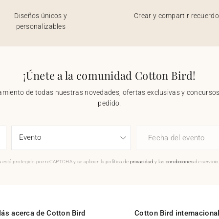
Diseños únicos y
Crear y compartir recuerd
personalizables
¡Únete a la comunidad Cotton Bird!
nzamiento de todas nuestras novedades, ofertas exclusivas y concursos.
pedido!
Fecha del evento
 está protegido por reCAPTCHA y se aplican la política de
privacidad
y las
condiciones
de servici
ás acerca de Cotton Bird
Cotton Bird internaciona