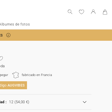
Albumes de fotos
ES
oda
 pegar
fabricado en Francia
ódigo
AUGVIBES
ad :
12
(54,00 €)