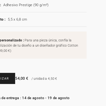
:
Adhesivo Prestige (90 g/m²)
to :
5,5 x 6,8 cm
personalizado :
Para una pieza única, confía la
lización de tu diseño a un diseñador gráfico Cotton
39,00 €
)
54,00 €
IZAR
/ unidad a 4,50 €
 de entrega : 14 de agosto - 19 de agosto