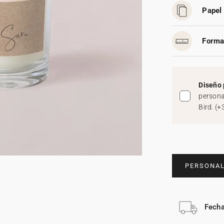
Papel 
Forma
Diseño 
persona
Bird.
(
+
PERSONAL
Fecha