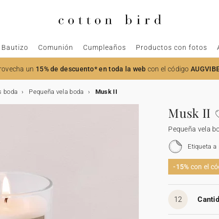
Bautizo
Comunión
Cumpleaños
Productos con fotos
rovecha un
15% de descuento* en toda la web
con el código
AUGVIB
s boda
Pequeña vela boda
Musk II
Musk II
Pequeña vela b
Etiqueta a
-15%
con el c
12
Cantid