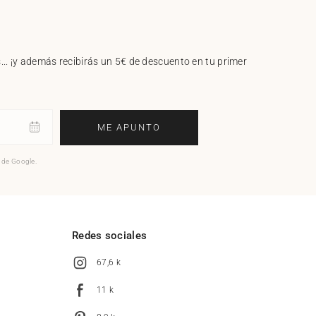
.. ¡y además recibirás un 5€ de descuento en tu primer
ME APUNTO
o de Google.
l
Redes sociales
67,6 k
11 k