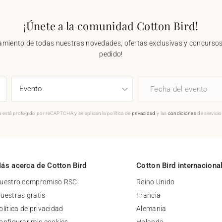
¡Únete a la comunidad Cotton Bird!
nzamiento de todas nuestras novedades, ofertas exclusivas y concursos.
pedido!
Fecha del evento
 está protegido por reCAPTCHA y se aplican la política de
privacidad
y las
condiciones
de servici
ás acerca de Cotton Bird
Cotton Bird internaciona
uestro compromiso RSC
Reino Unido
uestras gratis
Francia
olítica de privacidad
Alemania
onfigurar mis cookies
Holanda