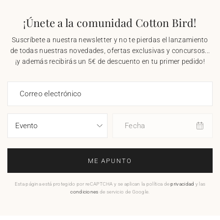
¡Únete a la comunidad Cotton Bird!
Suscríbete a nuestra newsletter y no te pierdas el lanzamiento
de todas nuestras novedades, ofertas exclusivas y concursos...
¡y además recibirás un 5€ de descuento en tu primer pedido!
Correo electrónico
Fecha
ME APUNTO
Esta página está protegido por reCAPTCHA y se aplican la política de
privacidad
y las
condiciones
de servicio de Google.