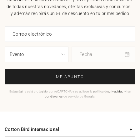
de todas nuestras novedades, ofertas exclusivas y concursos...
¡y además recibirás un 5€ de descuento en tu primer pedido!
Correo electrónico
Fecha
ME APUNTO
Esta página está protegido por reCAPTCHA y se aplican la política de
privacidad
y las
condiciones
de servicio de Google.
Cotton Bird internacional