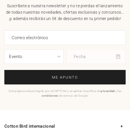
Suscríbete a nuestra newsletter y no te pierdas el lanzamiento
de todas nuestras novedades, ofertas exclusivas y concursos...
¡y además recibirás un 5€ de descuento en tu primer pedido!
Correo electrónico
Fecha
ME APUNTO
Esta página está protegido por reCAPTCHA y se aplican la política de
privacidad
y las
condiciones
de servicio de Google.
Cotton Bird internacional