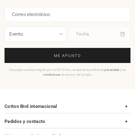
Correo electrónico
Fecha
ME APUNTO
Esta página está protegido por reCAPTCHA y se aplican la política de
privacidad
y las
condiciones
de servicio de Google.
Cotton Bird internacional
Pedidos y contacto