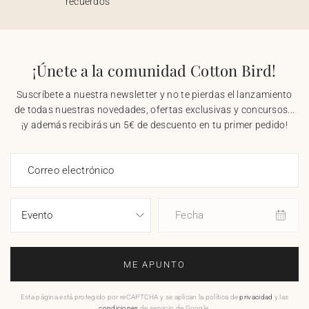
recuerdos
¡Únete a la comunidad Cotton Bird!
Suscríbete a nuestra newsletter y no te pierdas el lanzamiento
de todas nuestras novedades, ofertas exclusivas y concursos...
¡y además recibirás un 5€ de descuento en tu primer pedido!
Correo electrónico
Fecha
ME APUNTO
Esta página está protegido por reCAPTCHA y se aplican la política de
privacidad
y las
condiciones
de servicio de Google.