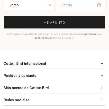
Fecha
ME APUNTO
Esta página está protegido por reCAPTCHA y se aplican la política de
privacidad
y las
condiciones
de servicio de Google.
Cotton Bird internacional
Pedidos y contacto
Más acerca de Cotton Bird
Redes sociales