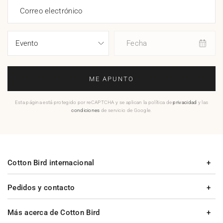
Correo electrónico
Fecha
ME APUNTO
Esta página está protegido por reCAPTCHA y se aplican la política de
privacidad
y las
condiciones
de servicio de Google.
Cotton Bird internacional
Pedidos y contacto
Más acerca de Cotton Bird