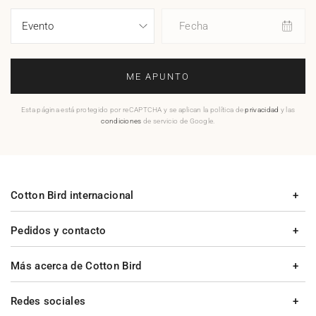
Fecha
ME APUNTO
Esta página está protegido por reCAPTCHA y se aplican la política de
privacidad
y las
condiciones
de servicio de Google.
Cotton Bird internacional
Pedidos y contacto
Más acerca de Cotton Bird
Redes sociales