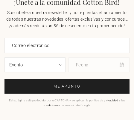
¡Únete a la comunidad Cotton Bird!
Suscríbete a nuestra newsletter y no te pierdas el lanzamiento
de todas nuestras novedades, ofertas exclusivas y concursos...
¡y además recibirás un 5€ de descuento en tu primer pedido!
Correo electrónico
Fecha
ME APUNTO
Esta página está protegido por reCAPTCHA y se aplican la política de
privacidad
y las
condiciones
de servicio de Google.