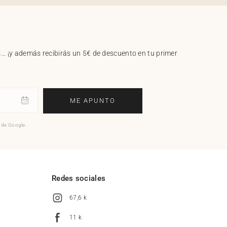
.. ¡y además recibirás un 5€ de descuento en tu primer
ME APUNTO
o de Google.
l
Redes sociales
67,6 k
11 k