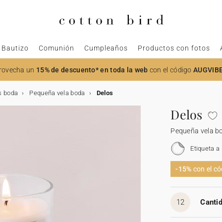
Bautizo
Comunión
Cumpleaños
Productos con fotos
rovecha un
15% de descuento* en toda la web
con el código
AUGVIB
s boda
Pequeña vela boda
Delos
Delos
Pequeña vela b
Etiqueta a
-15%
con el c
12
Cantid