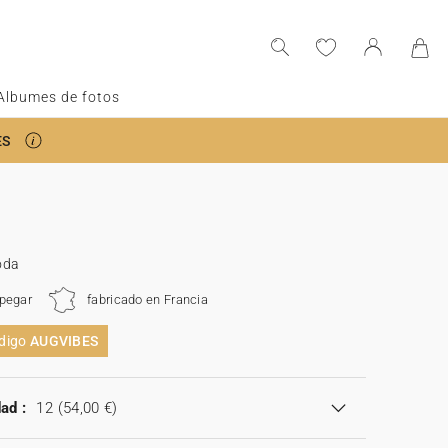
Albumes de fotos
ES
oda
 pegar
fabricado en Francia
ódigo
AUGVIBES
ad :
12
(54,00 €)