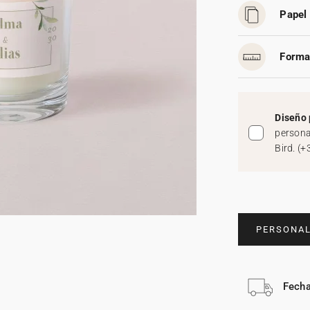
Papel 
Forma
Diseño 
persona
Bird.
(
+
PERSONAL
Fecha