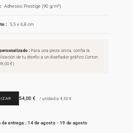
:
Adhesivo Prestige (90 g/m²)
to :
5,5 x 6,8 cm
personalizado :
Para una pieza única, confía la
lización de tu diseño a un diseñador gráfico Cotton
39,00 €
)
54,00 €
IZAR
/ unidad a 4,50 €
 de entrega : 14 de agosto - 19 de agosto