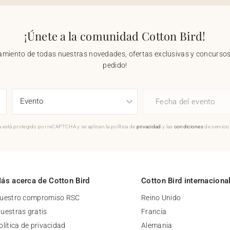
¡Únete a la comunidad Cotton Bird!
nzamiento de todas nuestras novedades, ofertas exclusivas y concursos.
pedido!
Fecha del evento
 está protegido por reCAPTCHA y se aplican la política de
privacidad
y las
condiciones
de servici
ás acerca de Cotton Bird
Cotton Bird internaciona
uestro compromiso RSC
Reino Unido
uestras gratis
Francia
olítica de privacidad
Alemania