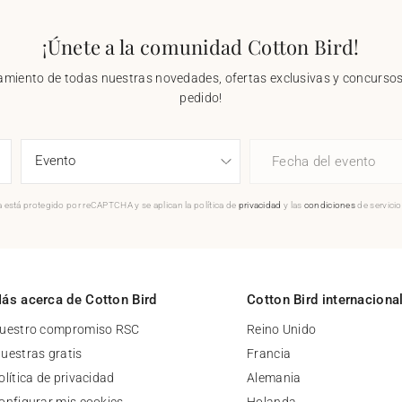
¡Únete a la comunidad Cotton Bird!
nzamiento de todas nuestras novedades, ofertas exclusivas y concursos.
pedido!
Fecha del evento
 está protegido por reCAPTCHA y se aplican la política de
privacidad
y las
condiciones
de servici
ás acerca de Cotton Bird
Cotton Bird internaciona
uestro compromiso RSC
Reino Unido
uestras gratis
Francia
olítica de privacidad
Alemania
onfigurar mis cookies
Holanda