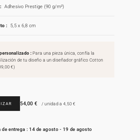
:
Adhesivo Prestige (90 g/m²)
to :
5,5 x 6,8 cm
personalizado :
Para una pieza única, confía la
lización de tu diseño a un diseñador gráfico Cotton
39,00 €
)
54,00 €
IZAR
/ unidad a 4,50 €
 de entrega : 14 de agosto - 19 de agosto