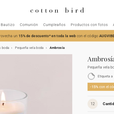
Bautizo
Comunión
Cumpleaños
Productos con fotos
rovecha un
15% de descuento* en toda la web
con el código
AUGVIB
s boda
Pequeña vela boda
Ambrosía
Ambrosí
Pequeña vela b
Etiqueta a
-15%
con el c
12
Cantid