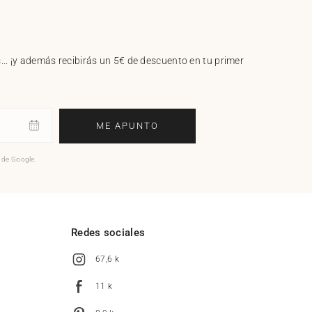
.. ¡y además recibirás un 5€ de descuento en tu primer
ME APUNTO
o de Google.
l
Redes sociales
67,6 k
11 k