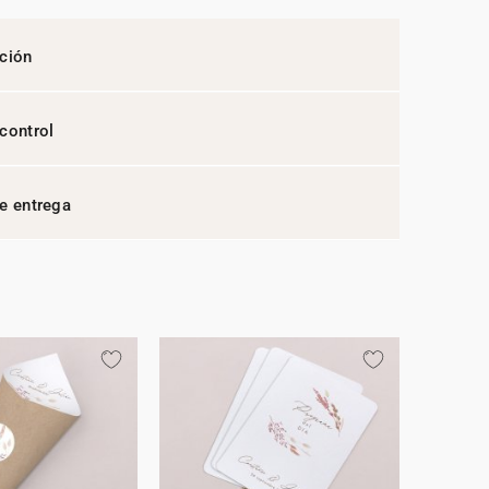
ción
control
e entrega