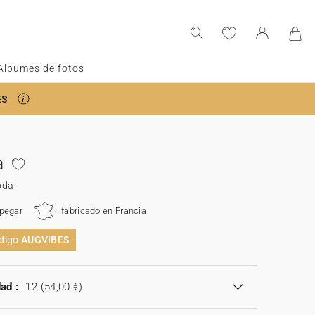
Albumes de fotos
ES
a
oda
 pegar
fabricado en Francia
ódigo
AUGVIBES
ad :
12
(54,00 €)