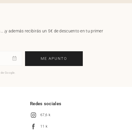
.. ¡y además recibirás un 5€ de descuento en tu primer
ME APUNTO
o de Google.
l
Redes sociales
67,6 k
11 k