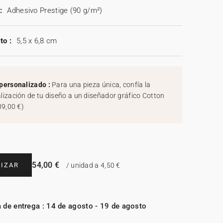
:
Adhesivo Prestige (90 g/m²)
to :
5,5 x 6,8 cm
personalizado :
Para una pieza única, confía la
lización de tu diseño a un diseñador gráfico Cotton
39,00 €
)
54,00 €
IZAR
/ unidad a 4,50 €
 de entrega : 14 de agosto - 19 de agosto