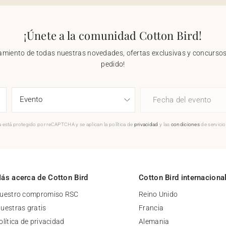
¡Únete a la comunidad Cotton Bird!
nzamiento de todas nuestras novedades, ofertas exclusivas y concursos.
pedido!
Fecha del evento
 está protegido por reCAPTCHA y se aplican la política de
privacidad
y las
condiciones
de servici
ás acerca de Cotton Bird
Cotton Bird internaciona
uestro compromiso RSC
Reino Unido
uestras gratis
Francia
olítica de privacidad
Alemania