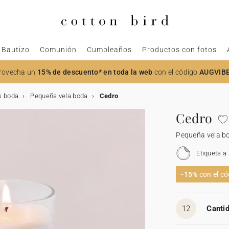
Bautizo
Comunión
Cumpleaños
Productos con fotos
rovecha un
15% de descuento* en toda la web
con el código
AUGVIB
s boda
Pequeña vela boda
Cedro
Cedro
Pequeña vela b
Etiqueta a
-15%
con el c
12
Cantid