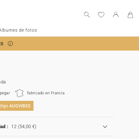
Albumes de fotos
ES
oda
 pegar
fabricado en Francia
ódigo
AUGVIBES
ad :
12
(54,00 €)