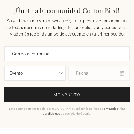
¡Únete a la comunidad Cotton Bird!
Suscríbete a nuestra newsletter y no te pierdas el lanzamiento
de todas nuestras novedades, ofertas exclusivas y concursos...
¡y además recibirás un 5€ de descuento en tu primer pedido!
Correo electrónico
Fecha
ME APUNTO
Esta página está protegido por reCAPTCHA y se aplican la política de
privacidad
y las
condiciones
de servicio de Google.