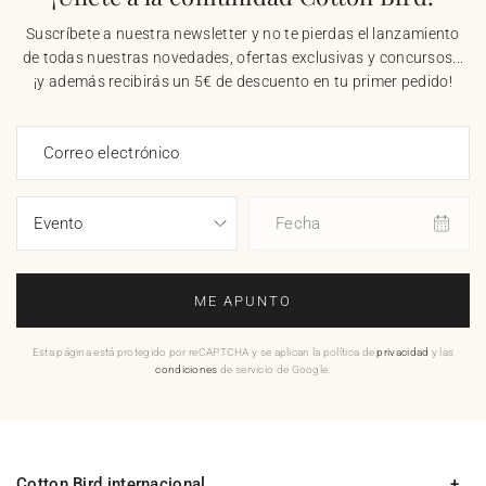
Suscríbete a nuestra newsletter y no te pierdas el lanzamiento
de todas nuestras novedades, ofertas exclusivas y concursos...
¡y además recibirás un 5€ de descuento en tu primer pedido!
Correo electrónico
Fecha
ME APUNTO
Esta página está protegido por reCAPTCHA y se aplican la política de
privacidad
y las
condiciones
de servicio de Google.
Cotton Bird internacional