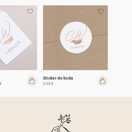
Sticker de boda
€
0,55 €