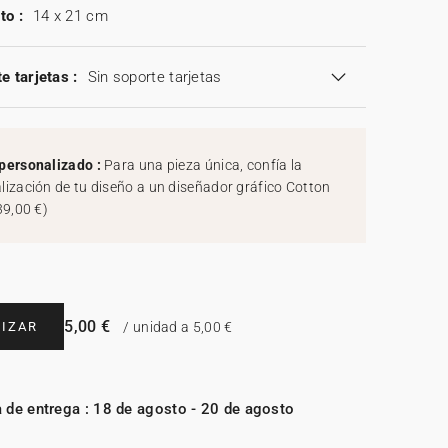
to :
14 x 21 cm
e tarjetas :
Sin soporte tarjetas
personalizado :
Para una pieza única, confía la
lización de tu diseño a un diseñador gráfico Cotton
39,00 €
)
5,00 €
IZAR
/ unidad a 5,00 €
 de entrega : 18 de agosto - 20 de agosto