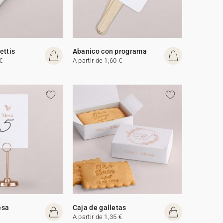
ettis
Abanico con programa
€
A partir de 1,60 €
esa
Caja de galletas
A partir de 1,35 €