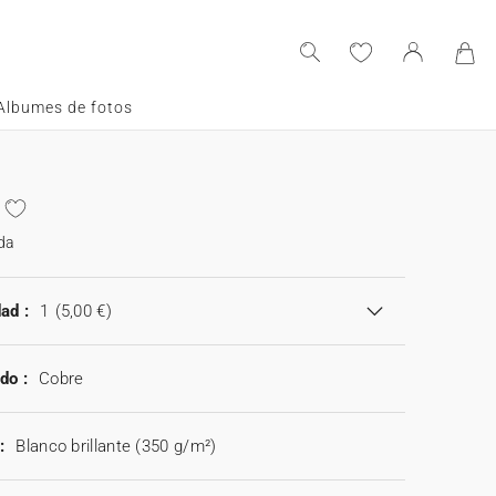
Albumes de fotos
da
ad :
1
(5,00 €)
do :
Cobre
:
Blanco brillante (350 g/m²)