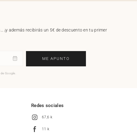
.. ¡y además recibirás un 5€ de descuento en tu primer
ME APUNTO
o de Google.
l
Redes sociales
67,6 k
11 k