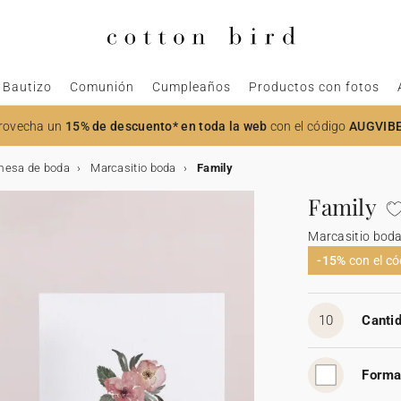
Bautizo
Comunión
Cumpleaños
Productos con fotos
rovecha un
15% de descuento* en toda la web
con el código
AUGVIB
mesa de boda
Marcasitio boda
Family
Family
Marcasitio bod
-15%
con el c
10
Cantid
Forma