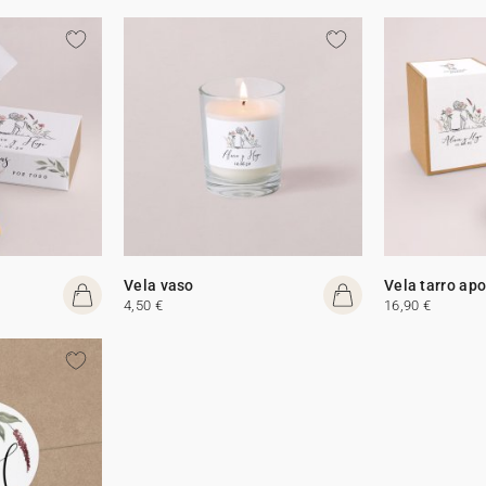
Vela vaso
Vela tarro apo
4,50 €
16,90 €