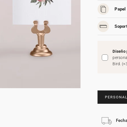
Papel 
Soport
Diseño 
persona
Bird.
(
+
PERSONAL
Fecha