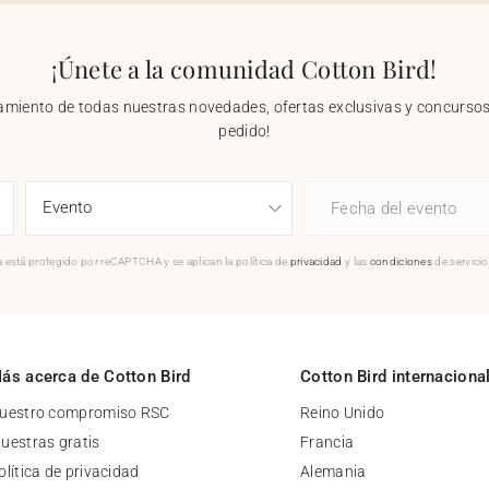
¡Únete a la comunidad Cotton Bird!
nzamiento de todas nuestras novedades, ofertas exclusivas y concursos.
pedido!
Fecha del evento
 está protegido por reCAPTCHA y se aplican la política de
privacidad
y las
condiciones
de servici
ás acerca de Cotton Bird
Cotton Bird internaciona
uestro compromiso RSC
Reino Unido
uestras gratis
Francia
olítica de privacidad
Alemania