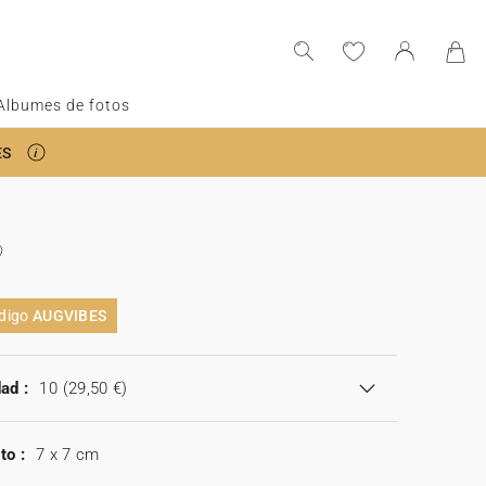
Albumes de fotos
ES
a
ódigo
AUGVIBES
ad :
10
(29,50 €)
to :
7 x 7 cm