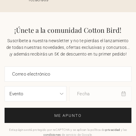
¡Únete a la comunidad Cotton Bird!
Suscríbete a nuestra newsletter y no te pierdas el lanzamiento
de todas nuestras novedades, ofertas exclusivas y concursos...
¡y además recibirás un 5€ de descuento en tu primer pedido!
Correo electrónico
Fecha
ME APUNTO
Esta página está protegido por reCAPTCHA y se aplican la política de
privacidad
y las
condiciones
de servicio de Google.