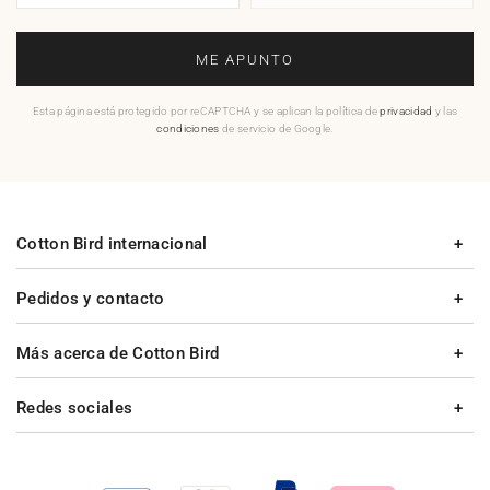
ME APUNTO
Esta página está protegido por reCAPTCHA y se aplican la política de
privacidad
y las
condiciones
de servicio de Google.
Cotton Bird internacional
Pedidos y contacto
Más acerca de Cotton Bird
Redes sociales