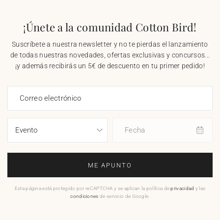
¡Únete a la comunidad Cotton Bird!
Suscríbete a nuestra newsletter y no te pierdas el lanzamiento
de todas nuestras novedades, ofertas exclusivas y concursos...
¡y además recibirás un 5€ de descuento en tu primer pedido!
Correo electrónico
Fecha
ME APUNTO
Esta página está protegido por reCAPTCHA y se aplican la política de
privacidad
y las
condiciones
de servicio de Google.