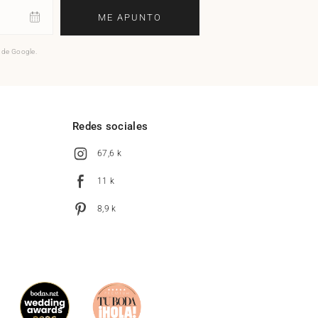
ME APUNTO
o de Google.
l
Redes sociales
67,6 k
11 k
8,9 k