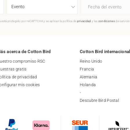
Fecha del evento
 está protegido por reCAPTCHA y se aplican la política de
privacidad
y las
condiciones
de servici
ás acerca de Cotton Bird
Cotton Bird internaciona
uestro compromiso RSC
Reino Unido
uestras gratis
Francia
olítica de privacidad
Alemania
onfigurar mis cookies
Holanda
-
Descubre Bird Postal