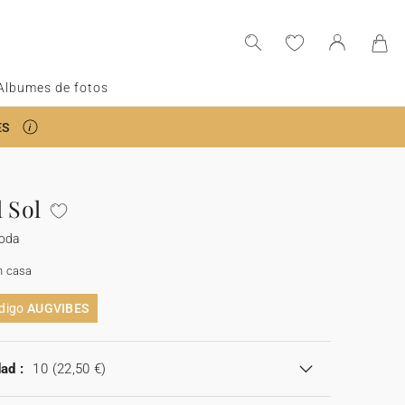
Albumes de fotos
ES
 Sol
boda
n casa
ódigo
AUGVIBES
ad :
10
(22,50 €)