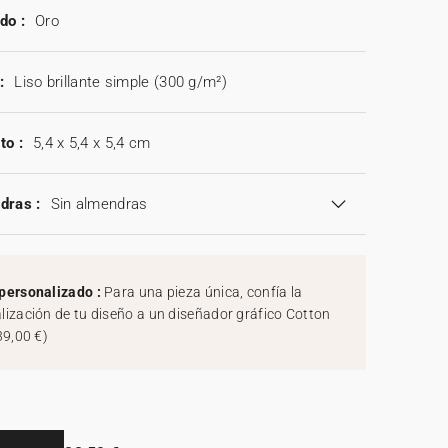
do :
Oro
:
Liso brillante simple (300 g/m²)
to :
5,4 x 5,4 x 5,4 cm
dras :
Sin almendras
personalizado :
Para una pieza única, confía la
lización de tu diseño a un diseñador gráfico Cotton
39,00 €
)