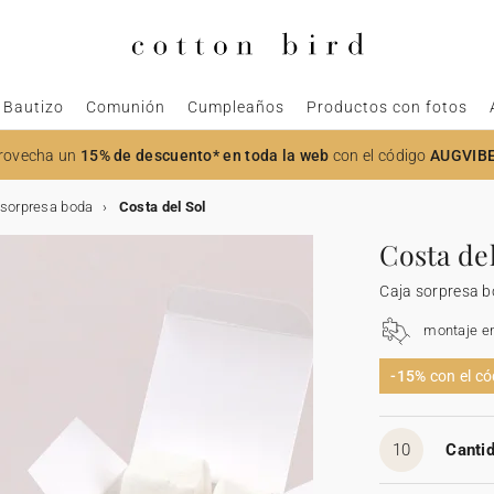
Bautizo
Comunión
Cumpleaños
Productos con fotos
rovecha un
15% de descuento* en toda la web
con el código
AUGVIB
 sorpresa boda
Costa del Sol
Costa del
Caja sorpresa 
montaje e
-15%
con el c
10
Cantid