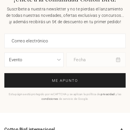
Suscríbete a nuestra newsletter y no te pierdas el lanzamiento
de todas nuestras novedades, ofertas exclusivas y concursos...
¡y además recibirás un 5€ de descuento en tu primer pedido!
Correo electrónico
Fecha
ME APUNTO
Esta página está protegido por reCAPTCHA y se aplican la política de
privacidad
y las
condiciones
de servicio de Google.
Cotton Bird internacional