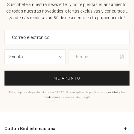
Suscríbete a nuestra newsletter y no te pierdas el lanzamiento
de todas nuestras novedades, ofertas exclusivas y concursos...
¡y además recibirás un 5€ de descuento en tu primer pedido!
Correo electrónico
Fecha
ME APUNTO
Esta página está protegido por reCAPTCHA y se aplican la política de
privacidad
y las
condiciones
de servicio de Google.
Cotton Bird internacional