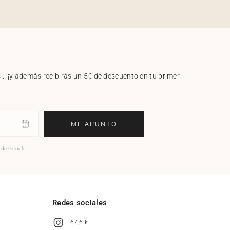
.. ¡y además recibirás un 5€ de descuento en tu primer
ME APUNTO
o de Google.
l
Redes sociales
67,6 k