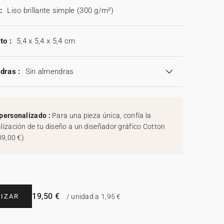
:
Liso brillante simple (300 g/m²)
to :
5,4 x 5,4 x 5,4 cm
dras :
Sin almendras
personalizado :
Para una pieza única, confía la
lización de tu diseño a un diseñador gráfico Cotton
39,00 €
)
19,50 €
IZAR
/ unidad a 1,95 €