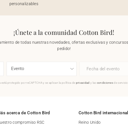
personalizables
¡Únete a la comunidad Cotton Bird!
nzamiento de todas nuestras novedades, ofertas exclusivas y concursos.
pedido!
Fecha del evento
 está protegido por reCAPTCHA y se aplican la política de
privacidad
y las
condiciones
de servici
ás acerca de Cotton Bird
Cotton Bird internaciona
uestro compromiso RSC
Reino Unido