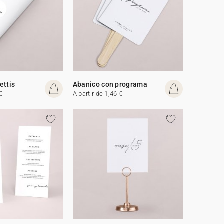
ettis
Abanico con programa
€
A partir de 1,46 €