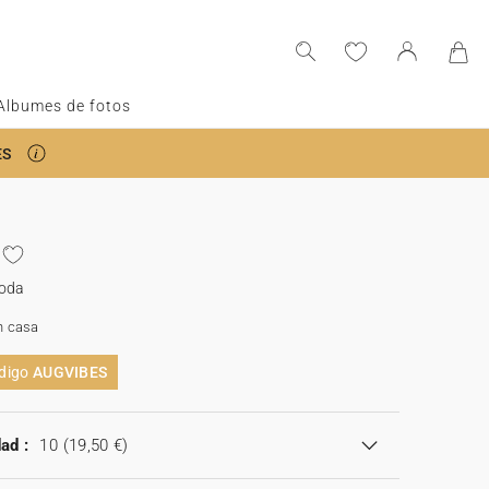
Albumes de fotos
ES
boda
n casa
ódigo
AUGVIBES
ad :
10
(19,50 €)