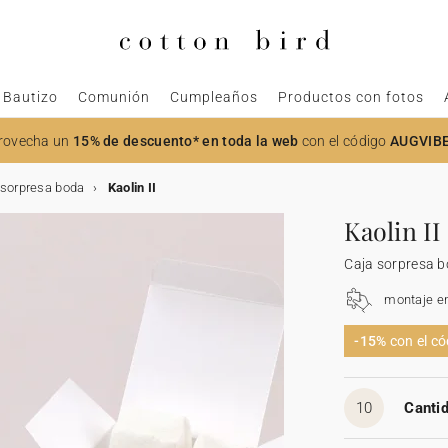
Bautizo
Comunión
Cumpleaños
Productos con fotos
rovecha un
15% de descuento* en toda la web
con el código
AUGVIB
 sorpresa boda
Kaolin II
Kaolin II
Caja sorpresa 
montaje e
-15%
con el c
10
Cantid