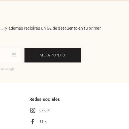
.. ¡y además recibirás un 5€ de descuento en tu primer
ME APUNTO
o de Google.
l
Redes sociales
67,6 k
11 k