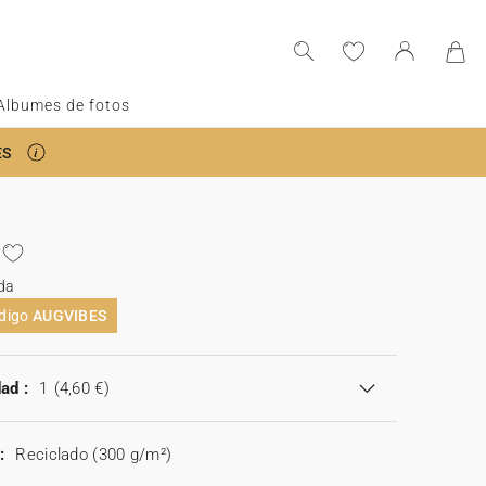
Albumes de fotos
ES
da
ódigo
AUGVIBES
ad :
1
(4,60 €)
:
Reciclado (300 g/m²)