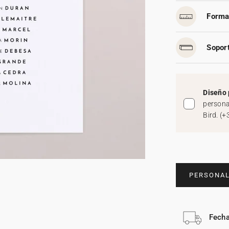
Forma
Soport
Diseño 
persona
Bird.
(
+
PERSONAL
Fecha