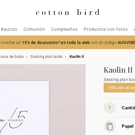
Bautizo
Comunión
Cumpleaños
Productos con fotos
rovecha un
15% de descuento* en toda la web
con el código
AUGVIB
mesa de boda
Seating plan boda
Kaolin II
Kaolin II
Seating plan bo
-15%
con el c
1
Cantid
Papel 