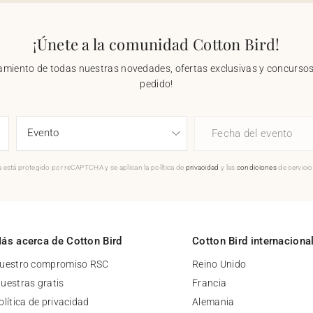
¡Únete a la comunidad Cotton Bird!
nzamiento de todas nuestras novedades, ofertas exclusivas y concursos.
pedido!
Fecha del evento
 está protegido por reCAPTCHA y se aplican la política de
privacidad
y las
condiciones
de servici
ás acerca de Cotton Bird
Cotton Bird internaciona
uestro compromiso RSC
Reino Unido
uestras gratis
Francia
olítica de privacidad
Alemania