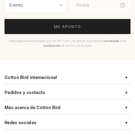
Fecha
ME APUNTO
Esta página está protegido por reCAPTCHA y se aplican la política de
privacidad
y las
condiciones
de servicio de Google.
Cotton Bird internacional
Pedidos y contacto
Más acerca de Cotton Bird
Redes sociales