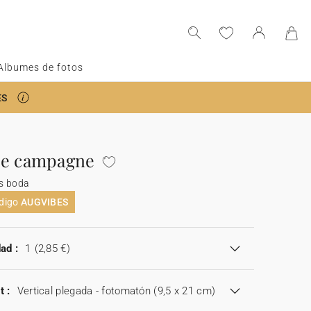
Albumes de fotos
ES
de campagne
s boda
ódigo
AUGVIBES
ad :
1
(2,85 €)
t :
Vertical plegada - fotomatón (9,5 x 21 cm)