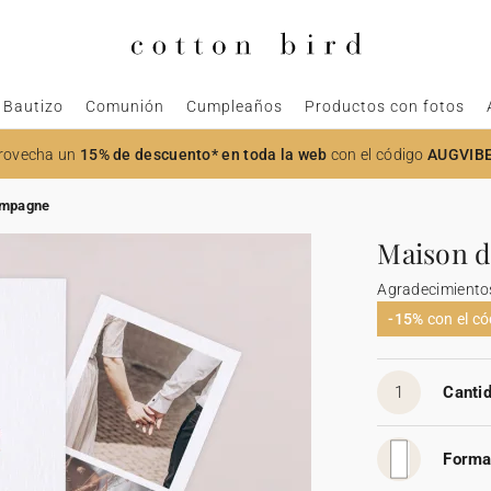
Bautizo
Comunión
Cumpleaños
Productos con fotos
rovecha un
15% de descuento* en toda la web
con el código
AUGVIB
ampagne
Maison 
Agradecimiento
-15%
con el c
1
Cantid
Forma