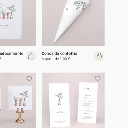
radecimiento
Conos de confettis
€
A partir de 1,00 €