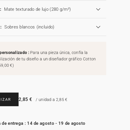
:
Mate texturado de lujo (280 g/m²)
:
Sobres blancos
(incluido)
personalizado :
Para una pieza única, confía la
lización de tu diseño a un diseñador gráfico Cotton
59,00 €
)
2,85 €
IZAR
/ unidad a 2,85 €
 de entrega : 14 de agosto - 19 de agosto