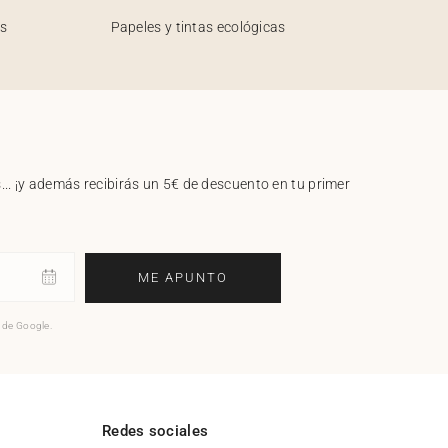
os
Papeles y tintas ecológicas
.. ¡y además recibirás un 5€ de descuento en tu primer
ME APUNTO
o de Google.
l
Redes sociales