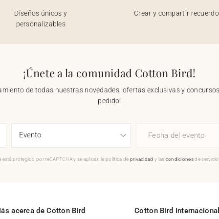
Diseños únicos y
Crear y compartir recuerd
personalizables
¡Únete a la comunidad Cotton Bird!
nzamiento de todas nuestras novedades, ofertas exclusivas y concursos.
pedido!
Fecha del evento
 está protegido por reCAPTCHA y se aplican la política de
privacidad
y las
condiciones
de servici
ás acerca de Cotton Bird
Cotton Bird internaciona