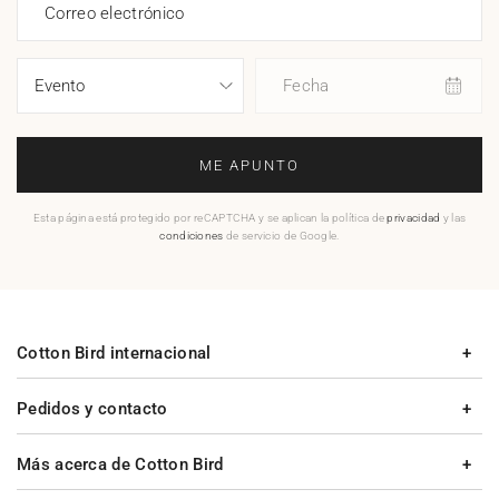
Correo electrónico
Fecha
ME APUNTO
Esta página está protegido por reCAPTCHA y se aplican la política de
privacidad
y las
condiciones
de servicio de Google.
Cotton Bird internacional
Pedidos y contacto
Más acerca de Cotton Bird