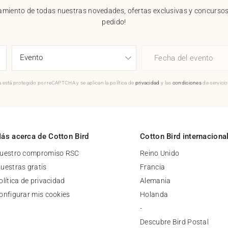
nzamiento de todas nuestras novedades, ofertas exclusivas y concursos.
pedido!
Fecha del evento
 está protegido por reCAPTCHA y se aplican la política de
privacidad
y las
condiciones
de servici
ás acerca de Cotton Bird
Cotton Bird internaciona
uestro compromiso RSC
Reino Unido
uestras gratis
Francia
olítica de privacidad
Alemania
onfigurar mis cookies
Holanda
-
Descubre Bird Postal