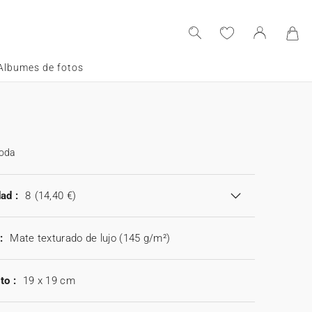
Albumes de fotos
boda
ad :
8
(14,40 €)
:
Mate texturado de lujo (145 g/m²)
to :
19 x 19 cm