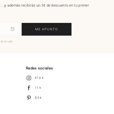
.. ¡y además recibirás un 5€ de descuento en tu primer
ME APUNTO
o de Google.
l
Redes sociales
67,6 k
11 k
8,9 k