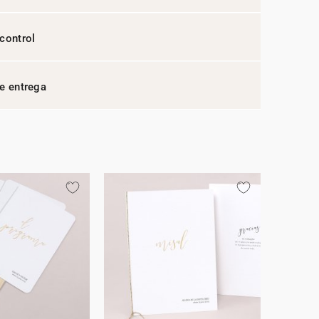
control
e entrega