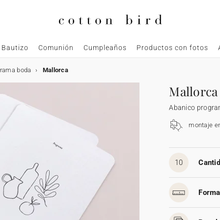
Bautizo
Comunión
Cumpleaños
Productos con fotos
grama boda
Mallorca
Mallorca
Abanico progr
montaje e
10
Cantid
Forma