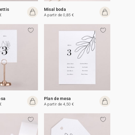
ettis
Misal boda
€
A partir de 0,85 €
esa
Plan de mesa
€
A partir de 4,50 €