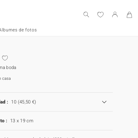
Albumes de fotos
ama boda
n casa
ad :
10
(45,50 €)
to :
13 x 19 cm