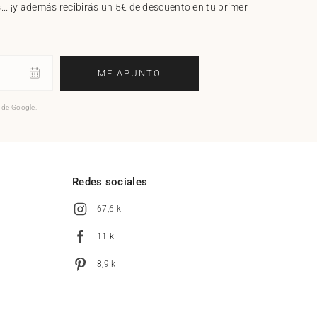
.. ¡y además recibirás un 5€ de descuento en tu primer
ME APUNTO
o de Google.
l
Redes sociales
67,6 k
11 k
8,9 k