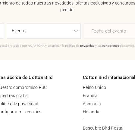
nzamiento de todas nuestras novedades, ofertas exclusivas y concursos.
pedido!
Fecha del evento
 está protegido por reCAPTCHA y se aplican la política de
privacidad
y las
condiciones
de servici
ás acerca de Cotton Bird
Cotton Bird internaciona
uestro compromiso RSC
Reino Unido
uestras gratis
Francia
olítica de privacidad
Alemania
onfigurar mis cookies
Holanda
-
Descubre Bird Postal