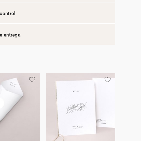
control
e entrega