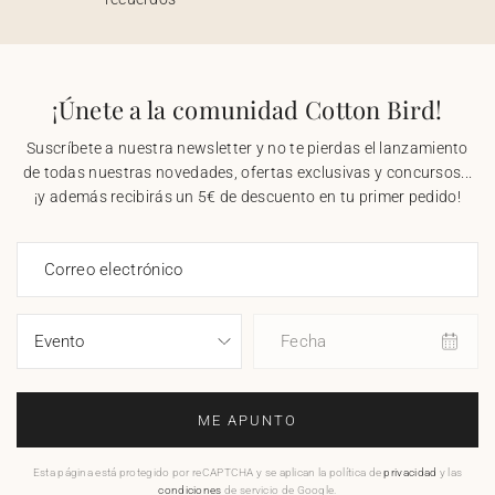
¡Únete a la comunidad Cotton Bird!
Suscríbete a nuestra newsletter y no te pierdas el lanzamiento
de todas nuestras novedades, ofertas exclusivas y concursos...
¡y además recibirás un 5€ de descuento en tu primer pedido!
Correo electrónico
Fecha
ME APUNTO
Esta página está protegido por reCAPTCHA y se aplican la política de
privacidad
y las
condiciones
de servicio de Google.