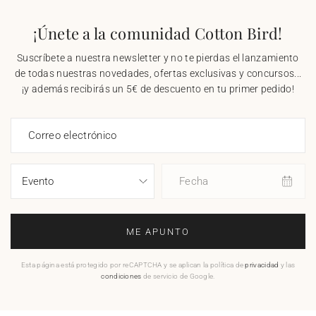
¡Únete a la comunidad Cotton Bird!
Suscríbete a nuestra newsletter y no te pierdas el lanzamiento
de todas nuestras novedades, ofertas exclusivas y concursos...
¡y además recibirás un 5€ de descuento en tu primer pedido!
Correo electrónico
Fecha
ME APUNTO
Esta página está protegido por reCAPTCHA y se aplican la política de
privacidad
y las
condiciones
de servicio de Google.