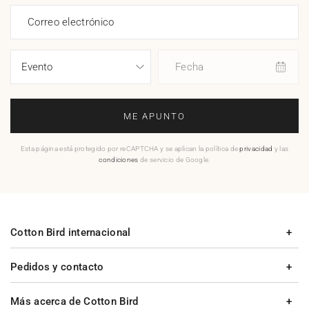
Correo electrónico
Fecha
ME APUNTO
Esta página está protegido por reCAPTCHA y se aplican la política de
privacidad
y las
condiciones
de servicio de Google.
Cotton Bird internacional
Pedidos y contacto
Más acerca de Cotton Bird