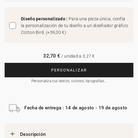
Diseño personalizado :
Para una pieza única, confía
la personalización de tu diseño a un diseñador gráfico
Cotton Bird.
(
+39,00 €
)
32,70 €
/ unidad a 3,27 €
PERSONALIZAR
Personaliza tus textos, colores, tipografías…
Fecha de entrega : 14 de agosto - 19 de agosto
Descripción