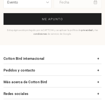
Fecha
ME APUNTO
Esta página está protegido por reCAPTCHA y se aplican la política de
privacidad
y las
condiciones
de servicio de Google.
Cotton Bird internacional
Pedidos y contacto
Más acerca de Cotton Bird
Redes sociales