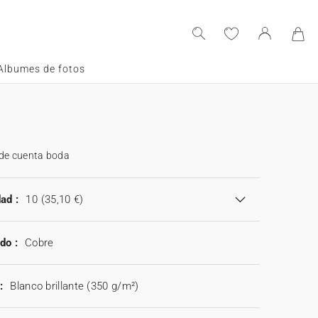
Albumes de fotos
 de cuenta boda
ad :
10
(35,10 €)
do :
Cobre
:
Blanco brillante (350 g/m²)