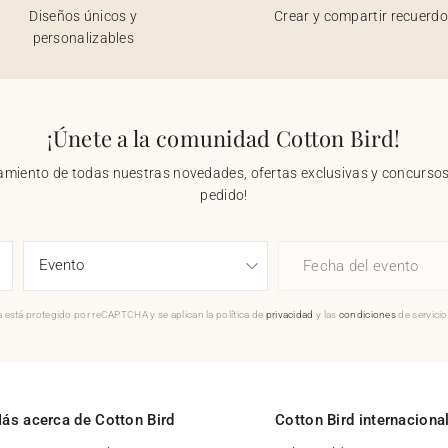
Diseños únicos y
Crear y compartir recuerd
personalizables
¡Únete a la comunidad Cotton Bird!
nzamiento de todas nuestras novedades, ofertas exclusivas y concursos.
pedido!
Fecha del evento
 está protegido por reCAPTCHA y se aplican la política de
privacidad
y las
condiciones
de servici
ás acerca de Cotton Bird
Cotton Bird internaciona