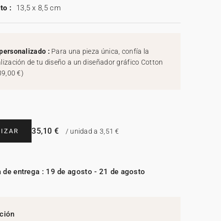
to :
13,5 x 8,5 cm
personalizado :
Para una pieza única, confía la
lización de tu diseño a un diseñador gráfico Cotton
39,00 €
)
35,10 €
IZAR
/ unidad a 3,51 €
 de entrega : 19 de agosto - 21 de agosto
ción