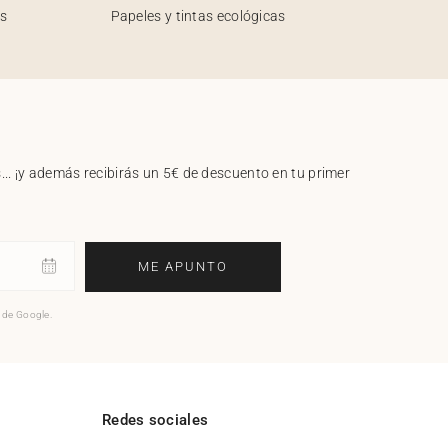
os
Papeles y tintas ecológicas
.. ¡y además recibirás un 5€ de descuento en tu primer
ME APUNTO
o de Google.
l
Redes sociales