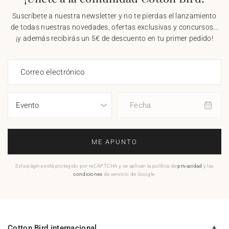
Suscríbete a nuestra newsletter y no te pierdas el lanzamiento
de todas nuestras novedades, ofertas exclusivas y concursos...
¡y además recibirás un 5€ de descuento en tu primer pedido!
Correo electrónico
Fecha
ME APUNTO
Esta página está protegido por reCAPTCHA y se aplican la política de
privacidad
y las
condiciones
de servicio de Google.
Cotton Bird internacional