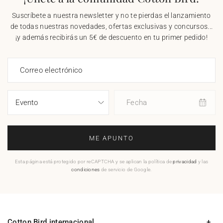
Suscríbete a nuestra newsletter y no te pierdas el lanzamiento
de todas nuestras novedades, ofertas exclusivas y concursos...
¡y además recibirás un 5€ de descuento en tu primer pedido!
Correo electrónico
Fecha
ME APUNTO
Esta página está protegido por reCAPTCHA y se aplican la política de
privacidad
y las
condiciones
de servicio de Google.
Cotton Bird internacional