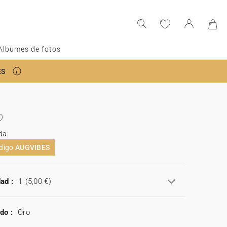
Albumes de fotos
ES
da
ódigo
AUGVIBES
ad :
1
(5,00 €)
do :
Oro