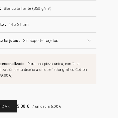
:
Blanco brillante (350 g/m²)
to :
14 x 21 cm
e tarjetas :
Sin soporte tarjetas
personalizado :
Para una pieza única, confía la
lización de tu diseño a un diseñador gráfico Cotton
39,00 €
)
5,00 €
IZAR
/ unidad a 5,00 €