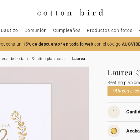
Bautizo
Comunión
Cumpleaños
Productos con fotos
rovecha un
15% de descuento* en toda la web
con el código
AUGVIB
mesa de boda
Seating plan boda
Laurea
Laurea
Seating plan bo
-15%
con el c
1
Cantid
Acaba