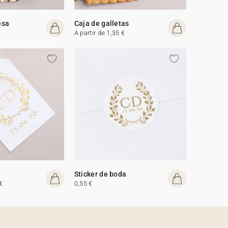
esa
Caja de galletas
A partir de 1,35 €
Sticker de boda
€
0,55 €