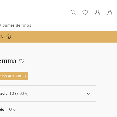
Albumes de fotos
ES
Gemma
ódigo
AUGVIBES
ad :
10
(8,00 €)
do :
Oro