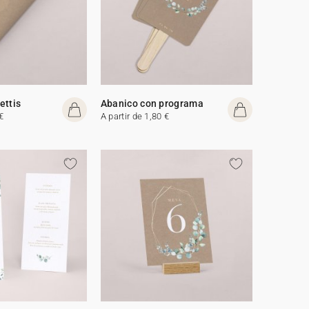
ettis
Abanico con programa
€
A partir de 1,80 €