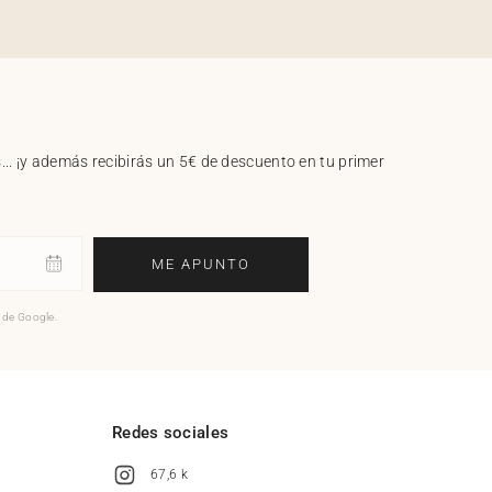
.. ¡y además recibirás un 5€ de descuento en tu primer
ME APUNTO
o de Google.
l
Redes sociales
67,6 k