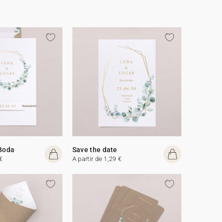
 Boda
Save the date
€
A partir de 1,29 €