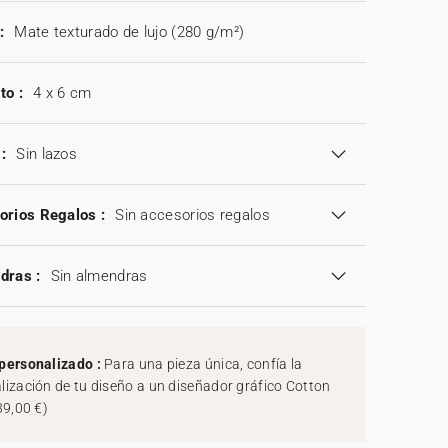
:
Mate texturado de lujo (280 g/m²)
to :
4 x 6 cm
:
Sin lazos
orios Regalos :
Sin accesorios regalos
dras :
Sin almendras
personalizado :
Para una pieza única, confía la
lización de tu diseño a un diseñador gráfico Cotton
39,00 €
)