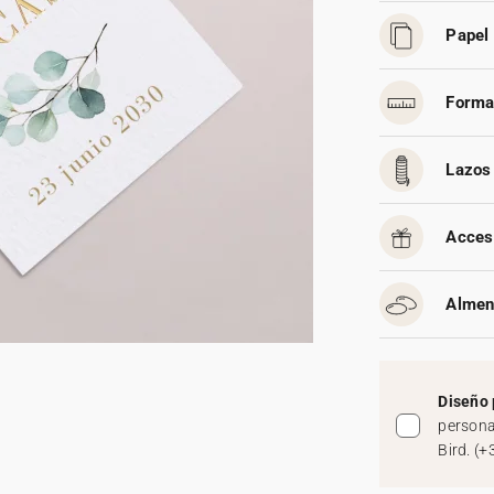
Papel 
Forma
Lazos 
Acces
Almen
Diseño 
persona
Bird.
(
+