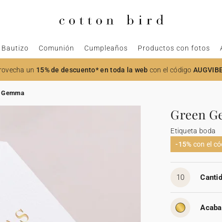
Bautizo
Comunión
Cumpleaños
Productos con fotos
rovecha un
15% de descuento* en toda la web
con el código
AUGVIB
n Gemma
Green 
Etiqueta boda
-15%
con el c
10
Cantid
Acaba