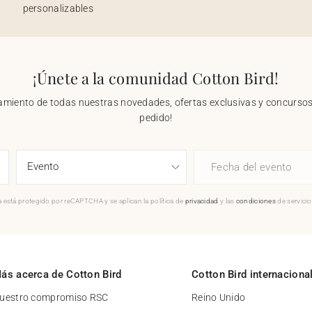
personalizables
¡Únete a la comunidad Cotton Bird!
nzamiento de todas nuestras novedades, ofertas exclusivas y concursos.
pedido!
Fecha del evento
 está protegido por reCAPTCHA y se aplican la política de
privacidad
y las
condiciones
de servici
ás acerca de Cotton Bird
Cotton Bird internaciona
uestro compromiso RSC
Reino Unido