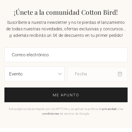
¡Únete a la comunidad Cotton Bird!
Suscríbete a nuestra newsletter y no te pierdas el lanzamiento
de todas nuestras novedades, ofertas exclusivas y concursos...
¡y además recibirás un 5€ de descuento en tu primer pedido!
Correo electrónico
Fecha
ME APUNTO
Esta página está protegido por reCAPTCHA y se aplican la política de
privacidad
y las
condiciones
de servicio de Google.