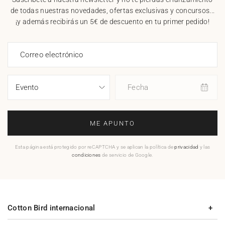
de todas nuestras novedades, ofertas exclusivas y concursos...
¡y además recibirás un 5€ de descuento en tu primer pedido!
Correo electrónico
Fecha
ME APUNTO
Esta página está protegido por reCAPTCHA y se aplican la política de
privacidad
y las
condiciones
de servicio de Google.
Cotton Bird internacional