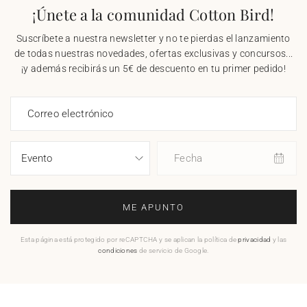
¡Únete a la comunidad Cotton Bird!
Suscríbete a nuestra newsletter y no te pierdas el lanzamiento
de todas nuestras novedades, ofertas exclusivas y concursos...
¡y además recibirás un 5€ de descuento en tu primer pedido!
Correo electrónico
Fecha
ME APUNTO
Esta página está protegido por reCAPTCHA y se aplican la política de
privacidad
y las
condiciones
de servicio de Google.